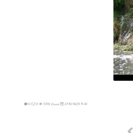
27-10-1429 11:41 مساءً
3316
0
0