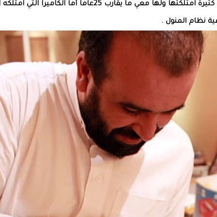
اليوم ضمن عدة كاميرات كثيرة امتلكتها ولها معي ما يقارب 25عاما أما الكاميرا التي
ية نظام المنول .