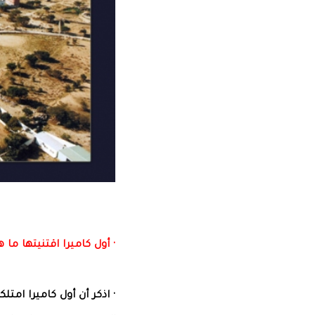
· أول كاميرا اقتنيتها ما ه