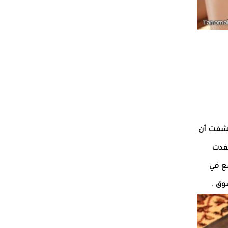
تشفت أن
تفدت
ع في
وق .