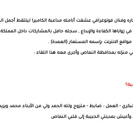
ره وفنان فوتوغرافي عشقت أنامله مداعبة الكاميرا ليلتقط أجمل ال
في زواياها الكفاءة والإبداع , سجله حافل بالمشاركات داخل المملكة 
اقع الانترنت بإسمه المستعار (العمدة) .
في منزله بمحافظة النماص وأجرى معه هذا اللقاء :
ية؟
البكري - العمل : ضابط - متزوج ولله الحمد ولي من الأبناء محمد ويزيد
عيش بمدينتي الحبيبة إلى قلبي النماص