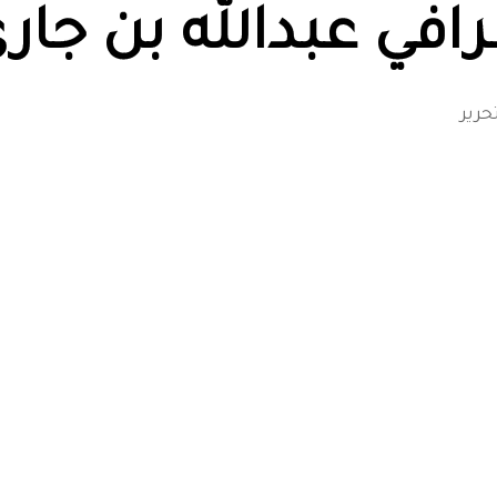
رافي عبدالله بن جار
حرير