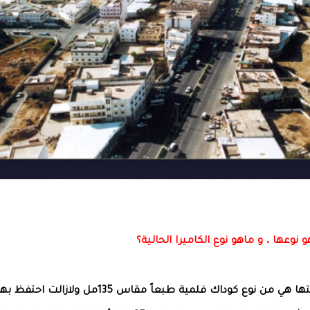
و نوعها ، و ماهو نوع الكاميرا الحالية؟
· اذكر أن أول كاميرا امتلكتها هي من نوع كوداك فلمية طبعاً مقاس 135مل ولازال