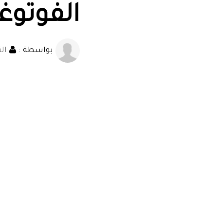
الفوتوغ
بواسطة :
الت