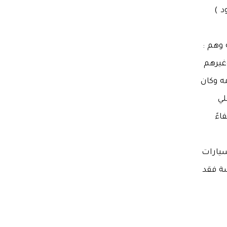
د )
وهم :
غيرهم
ه وكان
لي
اءً
سيارات
وبيشة فقد