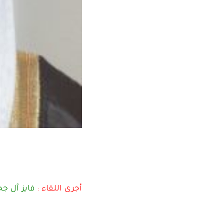
أجرى اللقاء :
فايز آل جح