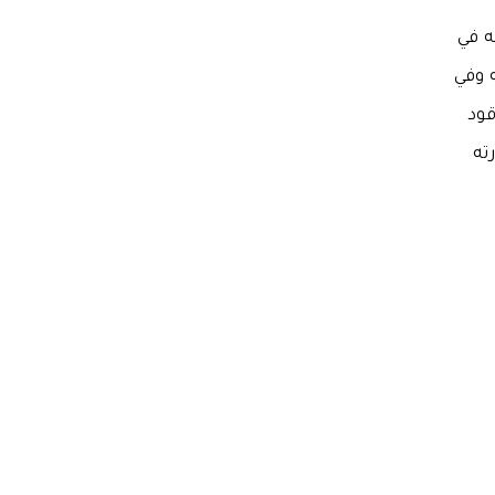
ه في
 وفي
قود
ته