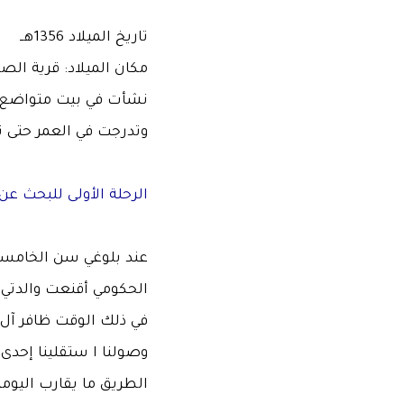
تاريخ الميلاد 1356هــ
مكان الميلاد: قرية الص
نشأت في بيت متواضع بق
وتدرجت في العمر حتى تم
الرحلة الأولى للبحث عن
عند بلوغي سن الخامسة 
الحكومي أقنعت والدتي ب
في ذلك الوقت ظافر آل م
وصولنا ا ستقلينا إحدى 
الطريق ما يقارب اليومي