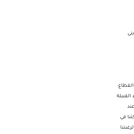
تي
القطاع
القبيلة
عند
نا في
رغبتنا