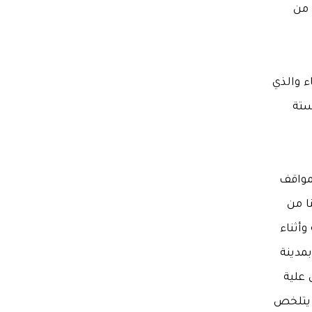
 من
ء والذي
ستة
لمواقف
ا من
أثناء
مدينة
 علية
 يتلخص