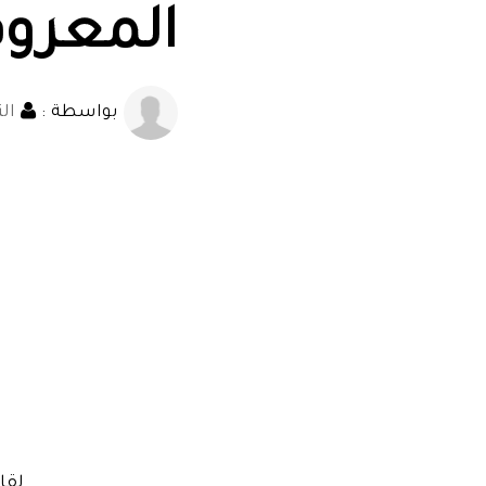
المعرو
بواسطة :
الت
لقا