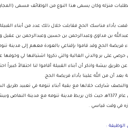
تطلبات منزله وكان يسمى هذا النوع من الوظائف مسمى (المجاو
 بأداء مناسك الحج فقابلت خلال ذلك عدد من أبناء القبيلة 
بدالله بن مداوي وعبدالرحمن بن حسين وعبدالرحمن بن عقيل و
ء فريضة الحج وقد قاموا بإقناعي بالعودة معهم إلى مدينة تنوم
صي على بر والدتي الغالية والتي ذكروا اشتياقها لي وخوفها ع
ن طريق بيشة واذكر أن أبناء القبيلة أقاموا لنا احتفالاً كبيراً احتف
 بعد أن من الله علينا بأداء فريضة الحج.
النصف شاركت خلالها مع بقية أبناء تنومه في تعبيد طريق ال
القديم وقد كان ذلك في عام 1377هـ حيث كان يربط مدينة تنومه مع مدينة النماص 
زه في وقت قياسي .
 الوظيفة :