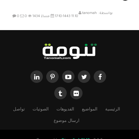
بواسطة :
tanomah
17-10-1443 11:10 مساءً
1434
0
0
الرئيسية
المواضيع
الفديوهات
الصوتيات
تواصل
ارسال موضوع