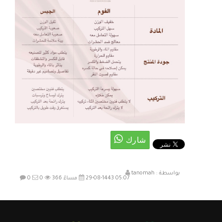
بواسطة :
tanomah
29-08-1443 05:07 مساءً
366
0
0