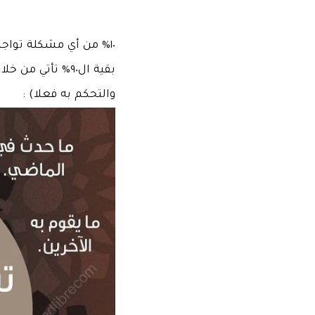
١٠% من أي مشكلة تواجهك حقيقية وفعلية وخارجة عن ارادتك (ولا يمكنك التحكم فيها) ..
بقية ال٩٠% تأت
والتحكم به فعلا) :