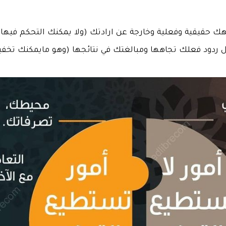
ي من خلال ردود فعلك تجاهها ومبالغتك في نتائجها (وهو مايمكنك تخ