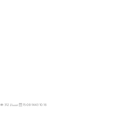
15-08-1443 10:16 مساءً
312