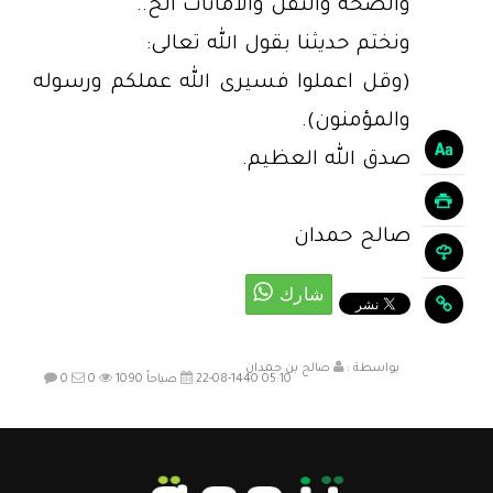
والصحة والنقل والأمانات الخ..
ونختم حديثنا بقول الله تعالى:
(وقل اعملوا فسيرى الله عملكم ورسوله
والمؤمنون).
صدق الله العظيم.
صالح حمدان
بواسطة :
صالح بن حمدان
22-08-1440 05:10 صباحاً
1090
0
0