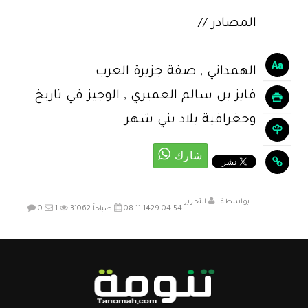
المصادر //
الهمداني , صفة جزيرة العرب
فايز بن سالم العميري , الوجيز في تاريخ
وجغرافية بلاد بني شهر
بواسطة :
التحرير
08-11-1429 04:54 صباحاً
31062
1
0