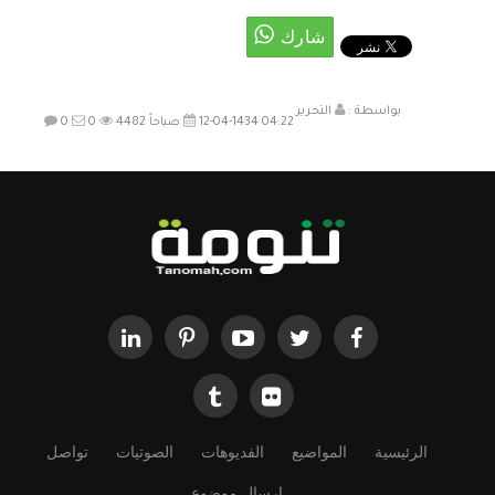
بواسطة :
التحرير
12-04-1434 04:22 صباحاً
4482
0
0
الرئيسية
المواضيع
الفديوهات
الصوتيات
تواصل
ارسال موضوع