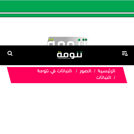
الرئيسية
الصور
النباتات في تنومة
النباتات