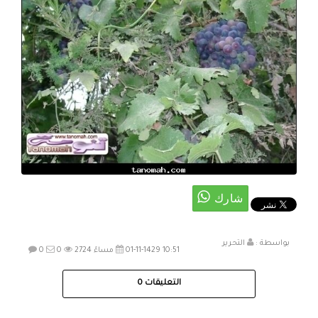
بواسطة :
التحرير
01-11-1429 10:51 مساءً
2724
0
0
التعليقات
0