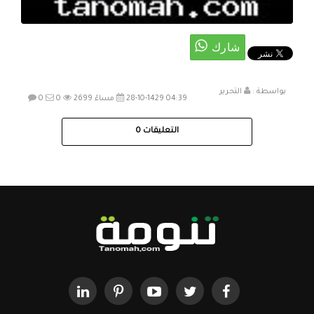
بواسطة :
التحرير
28-10-1429 04:39 مساءً
2699
0
0
التعليقات
0