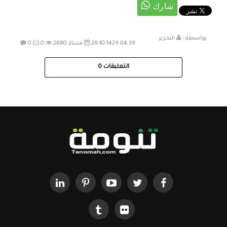
بواسطة :
التحرير
28-10-1429 04:39 مساءً
2680
0
0
التعليقات
0