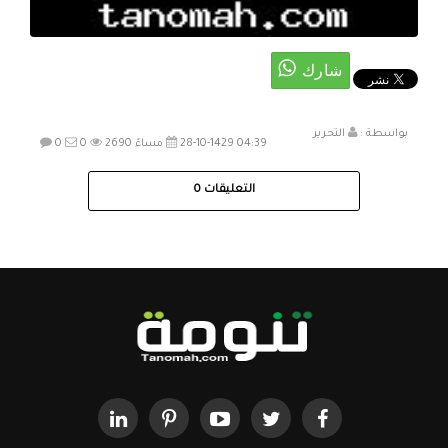
بواسطة :
التحرير
28-10-1429 04:39 مساءً
2690
0
0
التعليقات
0