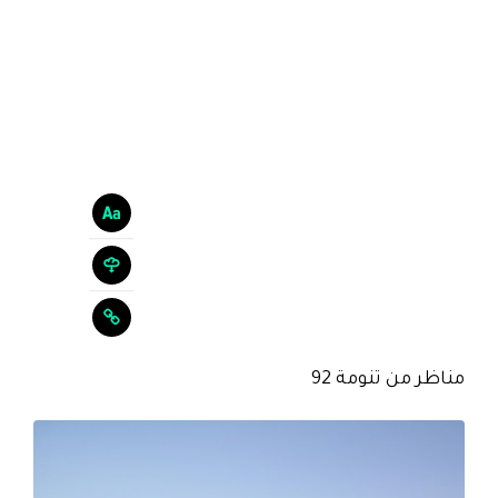
مناظر من تنومة 92