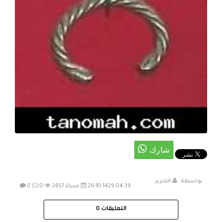
بواسطة :
التحرير
28-10-1429 04:39 مساءً
2657
0
0
التعليقات
0