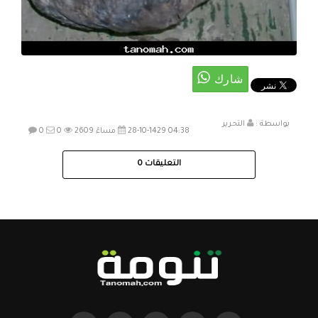
بواسطة :
التحرير
28-10-1429 04:38 مساءً
2609
0
0
التعليقات
0