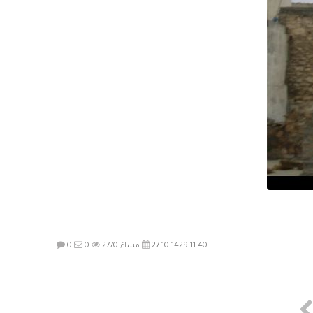
27-10-1429 11:40 مساءً
2770
0
0