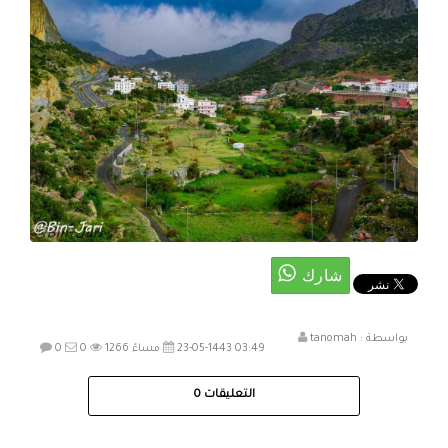
بواسطة :
tanomah
23-05-1443 03:49 مساءً
1266
0
0
التعليقات
0