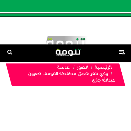
الرئيسية
الصور
عدسة
وادي الغر شمال محافظة #تنومة.. تصوير/
عبدالله جاري