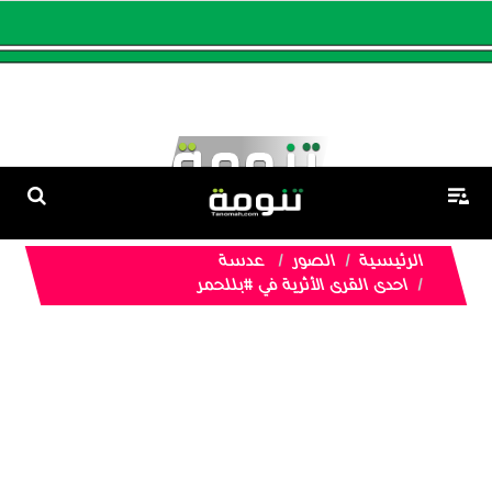
الرئيسية
الصور
عدسة
احدى القرى الأثرية في #بللحمر