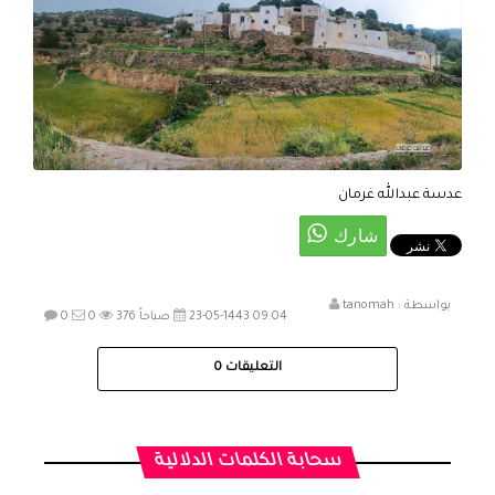
عدسة عبدالله غرمان
بواسطة :
tanomah
23-05-1443 09:04 صباحاً
376
0
0
التعليقات
0
سحابة الكلمات الدلالية