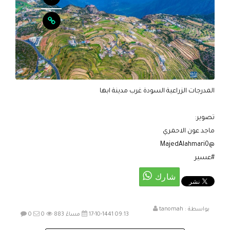
المدرجات الزراعية السودة غرب مدينة ابها
تصوير:
ماجد عون الاحمري
@MajedAlahmari0
#عسير
بواسطة :
tanomah
17-10-1441 09:13 مساءً
883
0
0