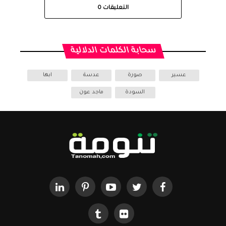
التعليقات
0
سحابة الكلمات الدلالية
عسير
صورة
عدسة
ابها
السودة
ماجد عون