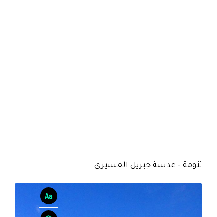
تنومة - عدسة جبريل العسيري