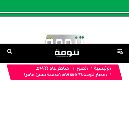
الرئيسية
الصور
مناظر عام 1433هـ
امطار تنومة 13-5-1433هـ (عدسة حسن عامر)