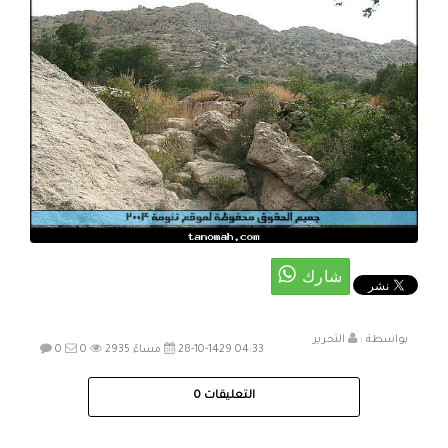
بواسطة :
التحرير
28-10-1429 04:33 مساءً
2935
0
0
التعليقات
0