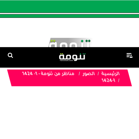
الرئيسية
الصور
مناظر من تنومة - 1- 1424
1424-1