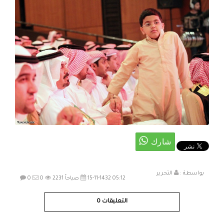
بواسطة :
التحرير
15-11-1432 05:12 صباحاً
2231
0
0
التعليقات
0