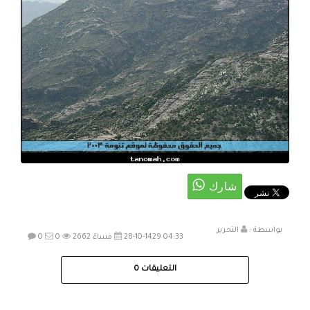
بواسطة :
التحرير
28-10-1429 04:33 مساءً
2662
0
0
التعليقات
0