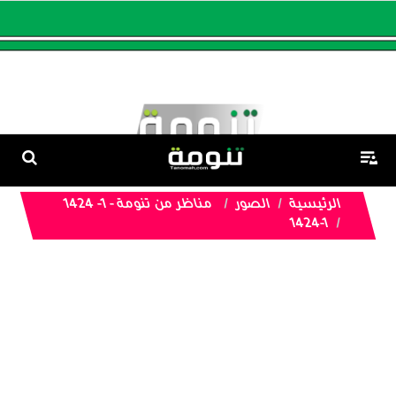
الرئيسية
الصور
مناظر من تنومة - 1- 1424
1424-1