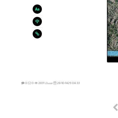
28-10-1429 04:33 مساءً
2831
0
0