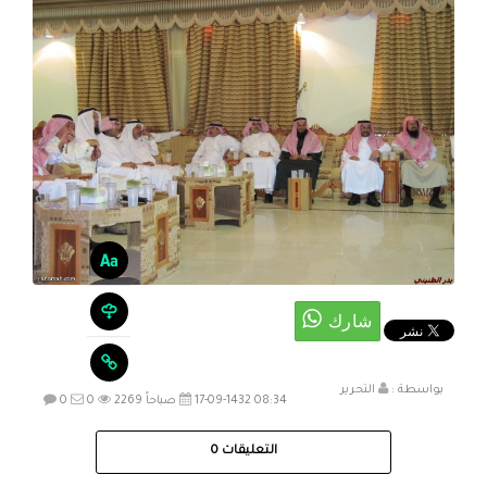
بواسطة :
التحرير
17-09-1432 08:34 صباحاً
2269
0
0
التعليقات
0