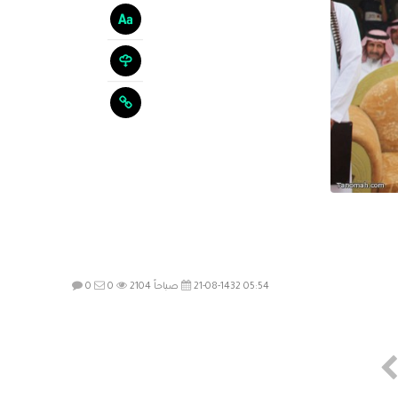
21-08-1432 05:54 صباحاً
2104
0
0