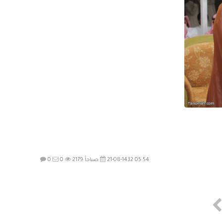
21-08-1432 05:54 صباحاً
2179
0
0