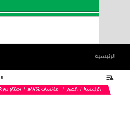
الرئيسية
ال
الرئيسية
الصور
مناسبات 1432هـ
اختتام دورة ترج ال