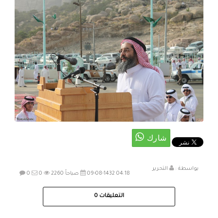
بواسطة :
التحرير
09-08-1432 04:18 صباحاً
2260
0
0
التعليقات
0