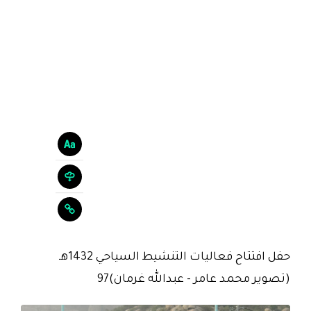
حفل افتتاح فعاليات التنشيط السياحي 1432هـ
(تصوير محمد عامر - عبدالله غرمان)97