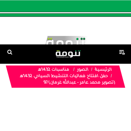
الرئيسية
الصور
مناسبات 1432هـ
حفل افتتاح فعاليات التنشيط السياحي 1432هـ
(تصوير محمد عامر - عبدالله غرمان)97