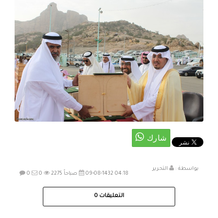
بواسطة :
التحرير
09-08-1432 04:18 صباحاً
2275
0
0
التعليقات
0