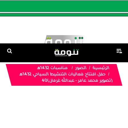
الرئيسية
الصور
مناسبات 1432هـ
حفل افتتاح فعاليات التنشيط السياحي 1432هـ
(تصوير محمد عامر - عبدالله غرمان)40