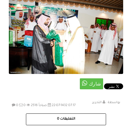
بواسطة :
التحرير
22-07-1432 07:17 صباحاً
2516
0
0
التعليقات
0