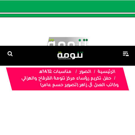
الرئيسية
الصور
مناسبات 1432هـ
حفل تكريم رؤساء مركز تنومة القرقاح والهزاني
وكاتب العدل آل زاهر (تصوير حسم عامر)