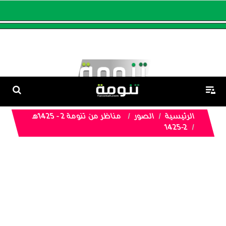
الرئيسية
الصور
مناظر من تنومة 2 - 1425هـ
1425-2