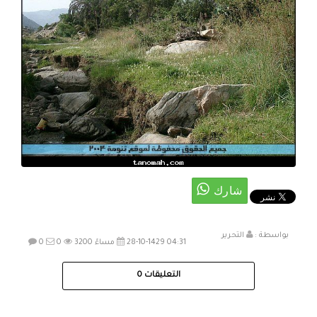
بواسطة :
التحرير
28-10-1429 04:31 مساءً
3200
0
0
التعليقات
0