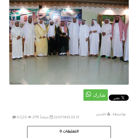
بواسطة :
التحرير
22-07-1432 02:13 صباحاً
2775
0
0
التعليقات
0