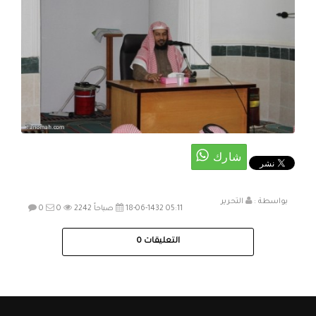
بواسطة :
التحرير
18-06-1432 05:11 صباحاً
2242
0
0
التعليقات
0