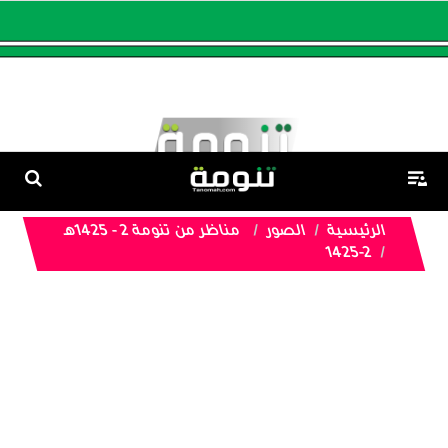
الرئيسية
الصور
مناظر من تنومة 2 - 1425هـ
1425-2