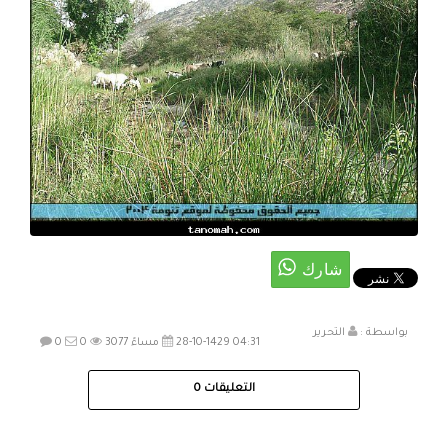
بواسطة :
التحرير
28-10-1429 04:31 مساءً
3077
0
0
التعليقات
0