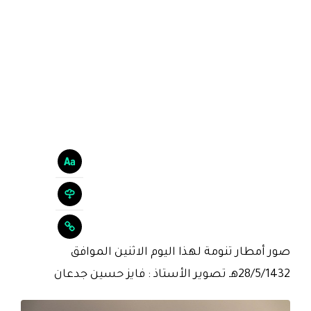
صور أمطار تنومة لهذا اليوم الاثنين الموافق
28/5/1432هـ تصوير الأستاذ : فايز حسين جدعان