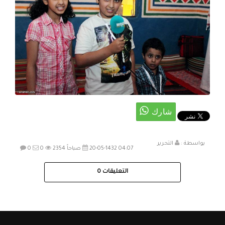
بواسطة :
التحرير
20-05-1432 04:07 صباحاً
2354
0
0
التعليقات
0