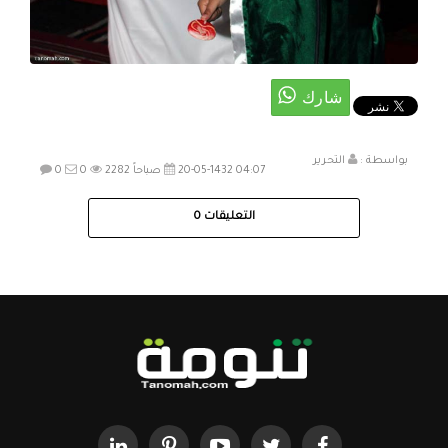
بواسطة :
التحرير
20-05-1432 04:07 صباحاً
2282
0
0
التعليقات
0