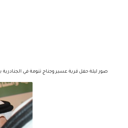
صور ليلة حفل قرية عسير وجناح تنومة في الجنادرية ب