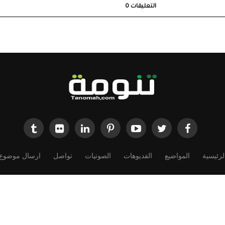
التعليقات
0
لرئيسية
المواضيع
الفديوهات
الصوتيات
تواصل
ارسال موضوع
Powered by
Dimofinf CMS
v5.0.0
©
Copyright
Dimensions Of Information.