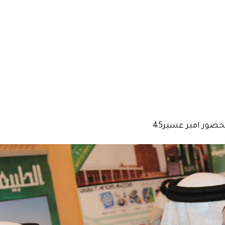
حضور امير عسير45