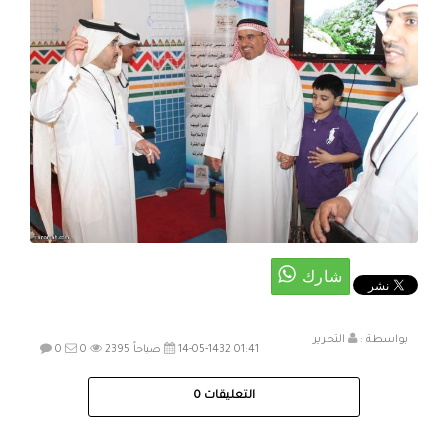
بواسطة :
التحرير
14-05-1432 01:41 صباحاً
2395
0
0
التعليقات
0