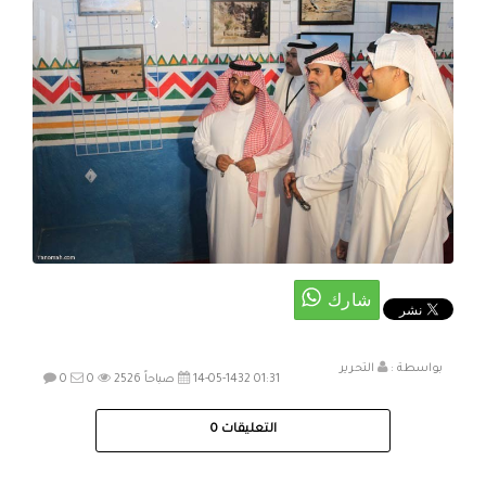
بواسطة :
التحرير
14-05-1432 01:31 صباحاً
2526
0
0
التعليقات
0