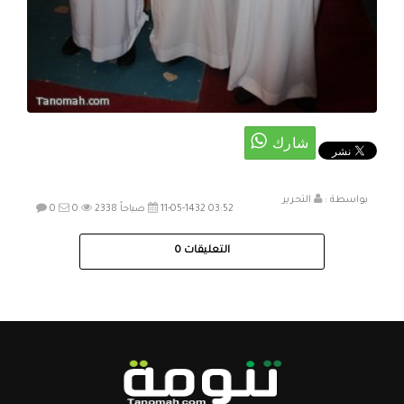
بواسطة :
التحرير
11-05-1432 03:52 صباحاً
2338
0
0
التعليقات
0