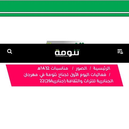
الرئيسية
الصور
مناسبات 1432هـ
فعاليات اليوم الأول لجناح تنومة في مهرجان
الجنادرية للتراث والثقافة (جنادرية26)22