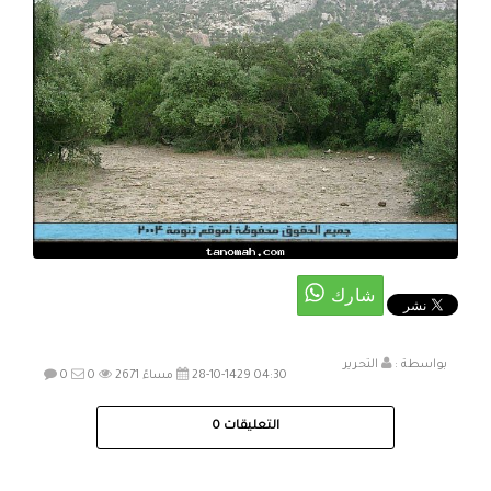
بواسطة :
التحرير
28-10-1429 04:30 مساءً
2671
0
0
التعليقات
0