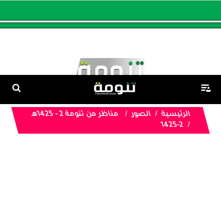
الرئيسية
الصور
مناظر من تنومة 2 - 1425هـ
1425-2