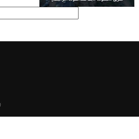
طريق #السودة #أبها عند العودة أخر النهار.
ا