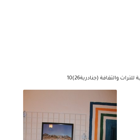
تراث والثقافة (جنادرية26)10