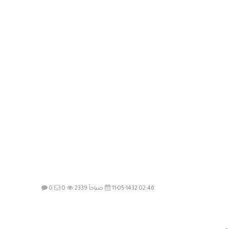
11-05-1432 02:46 صباحاً
2339
0
0