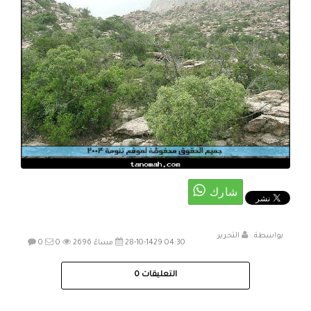
بواسطة :
التحرير
28-10-1429 04:30 مساءً
2696
0
0
التعليقات
0