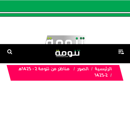
الرئيسية
الصور
مناظر من تنومة 2 - 1425هـ
1425-2