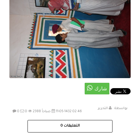
بواسطة :
التحرير
11-05-1432 02:46 صباحاً
2388
0
0
التعليقات
0