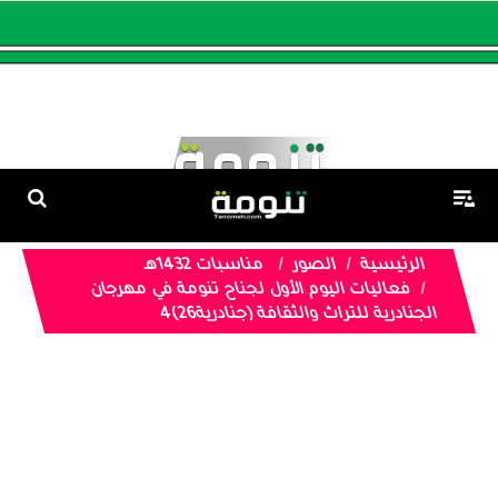
الرئيسية
الصور
مناسبات 1432هـ
فعاليات اليوم الأول لجناح تنومة في مهرجان
الجنادرية للتراث والثقافة (جنادرية26)4