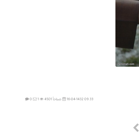
16-04-1432 09:33 صباحاً
4501
1
0