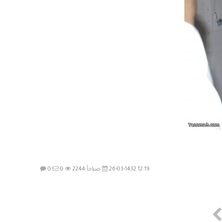
26-03-1432 12:19 صباحاً
2244
0
0