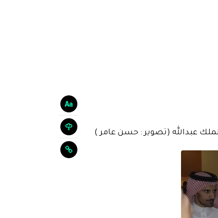
لك عبدالله (تصوير : حسن عامر )