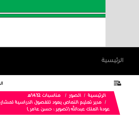
الرئيسية
ال
الرئيسية
الصور
مناسبات 1432هـ
مدير تعليم النماص يعود للفصول الدراسية لمشار
عودة الملك عبدالله (تصوير : حسن عامر )