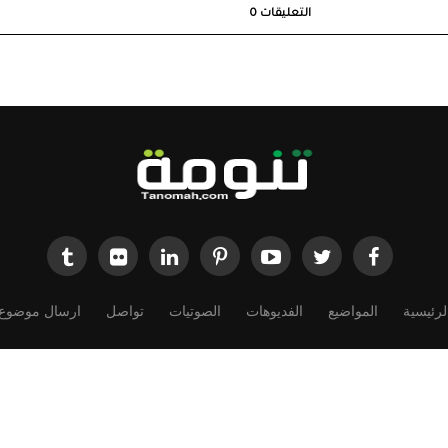
التعليقات
0
لرئيسية
المواضيع
الفديوهات
الصوتيات
تواصل
ارسال موضوع
Powered by
Dimofinf CMS
v5.0.0
©
Copyright
Dimensions Of Information.