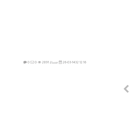
26-03-1432 12:16 مساءً
2891
0
0